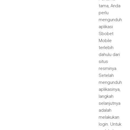
tama, Anda
perlu
mengunduh
aplikasi
Sbobet
Mobile
terlebih
dahulu dari
situs
resminya.
Setelah
mengunduh
aplikasinya,
langkah
selanjutnya
adalah
melakukan
login. Untuk