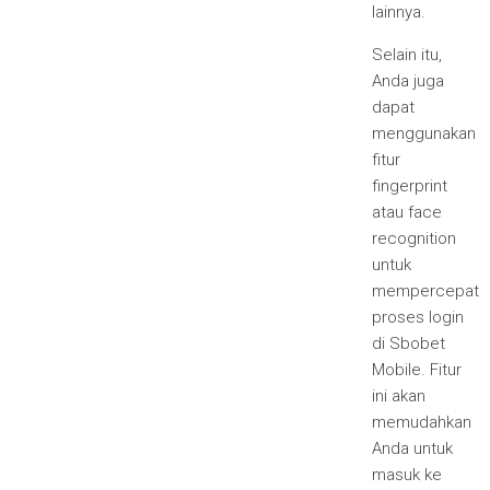
lainnya.
Selain itu,
Anda juga
dapat
menggunakan
fitur
fingerprint
atau face
recognition
untuk
mempercepat
proses login
di Sbobet
Mobile. Fitur
ini akan
memudahkan
Anda untuk
masuk ke