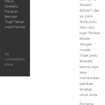
Harus
Sbobet
Diketahui
Mobile? Jika
Panduan
ya, pasti
Bermain
Anda perlu
Togel Taiwan
untuk Pemula
tahu cara
login Sbobet
Mobile
Recent
dengan
Comments
mudah.
No
Tidak perlu
comments to
khawatir,
show.
karena saya
akan
memberikan
panduan
lengkap
untuk Anda.
Pertama-