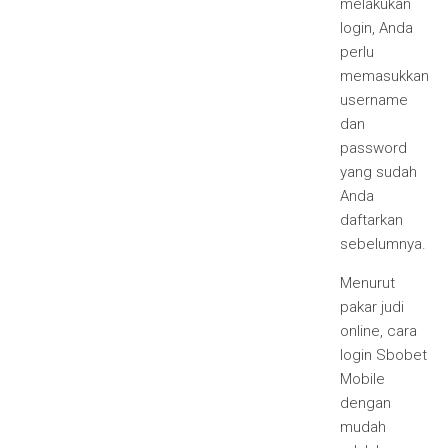
melakukan
login, Anda
perlu
memasukkan
username
dan
password
yang sudah
Anda
daftarkan
sebelumnya.
Menurut
pakar judi
online, cara
login Sbobet
Mobile
dengan
mudah