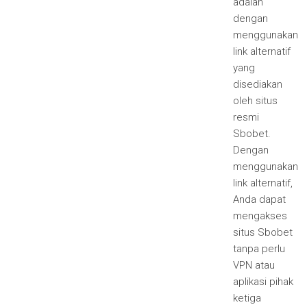
adalah
dengan
menggunakan
link alternatif
yang
disediakan
oleh situs
resmi
Sbobet.
Dengan
menggunakan
link alternatif,
Anda dapat
mengakses
situs Sbobet
tanpa perlu
VPN atau
aplikasi pihak
ketiga