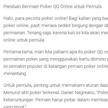
Panduan Bermain Poker QQ Online untuk Pemula
Halo, para pecinta poker online! Bagi kalian yang 
poker online, pasti merasa sedikit bingung dengan a
permainan. Tenang saja, karena kali ini kita akan
online untuk pemula.
Pertama-tama, mari kita pahami apa itu poker QQ o
permainan poker yang menggunakan kartu domino s
ini semakin populer di kalangan pemain poker online
menantang.
Untuk pemula, penting untuk memahami aturan dasa
Menurut ahli poker terkenal, Daniel Negreanu, “Poke
keberuntungan. Pemain harus pintar dalam membac
yang tepat.”