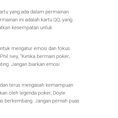
artu yang ada dalam permainan
rmainan ini adalah kartu QQ, yang
lewatkan kesempatan untuk
 untuk mengatur emosi dan fokus
hil Ivey, “Ketika bermain poker,
ting. Jangan biarkan emosi
man dan terus mengasah kemampuan
kan oleh legenda poker, Doyle
erus berkembang. Jangan pernah puas