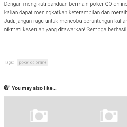
Dengan mengikuti panduan bermain poker QQ online 
kalian dapat meningkatkan keterampilan dan mera
Jadi, jangan ragu untuk mencoba peruntungan kalia
nikmati keseruan yang ditawarkan! Semoga berhasil
Tags:
poker qq online
You may also like...