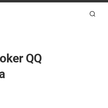
oker QQ
a