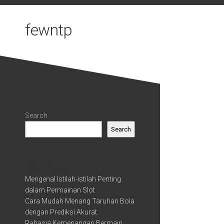
Skip
to
fewntp
content
Search
Search
Recent Posts
Mengenal Istilah-istilah Penting
dalam Permainan Slot
Cara Mudah Menang Taruhan Bola
dengan Prediksi Akurat
Rahasia Kemenangan Bermain